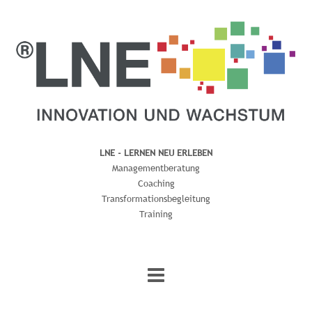
S
k
i
p
t
o
c
o
n
t
LNE - LERNEN NEU ERLEBEN
e
n
Managementberatung
t
Coaching
Transformationsbegleitung
Training